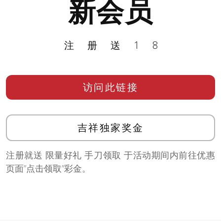
新会员
注册送18
访问此链接
吉祥独家奖金
注册就送 限量好礼 手刀领取 于活动期间内前往优惠
页面”点击领取”彩金。