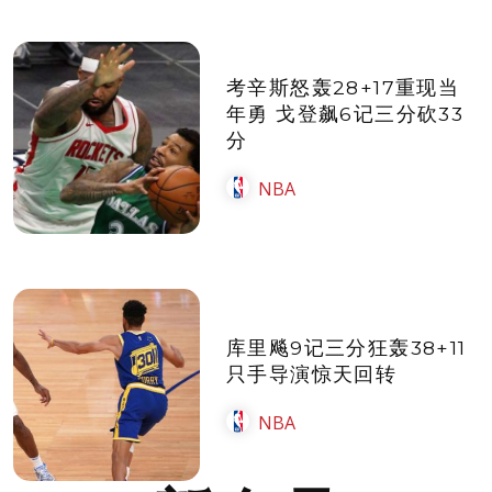
考辛斯怒轰28+17重现当
年勇 戈登飙6记三分砍33
分
NBA
库里飚9记三分狂轰38+11
只手导演惊天回转
NBA