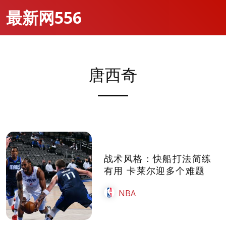
最新网556
唐西奇
战术风格：快船打法简练
有用 卡莱尔迎多个难题
NBA