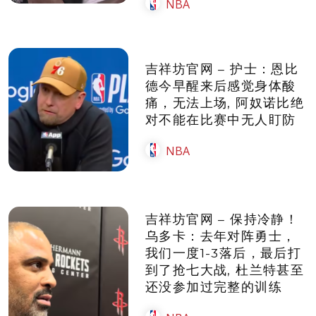
NBA
吉祥坊官网 – 护士：恩比
德今早醒来后感觉身体酸
痛，无法上场, 阿奴诺比绝
对不能在比赛中无人盯防
NBA
吉祥坊官网 – 保持冷静！
乌多卡：去年对阵勇士，
我们一度1-3落后，最后打
到了抢七大战, 杜兰特甚至
还没参加过完整的训练