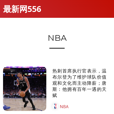
最新网556
NBA
热刺首席执行官表示，温
布尔登为了维护球队价值
观和文化而主动降薪；唐
斯：他拥有百年一遇的天
赋
NBA