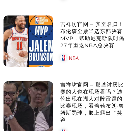
吉祥坊官网 – 实至名归！
布伦森全票当选东部决赛
MVP，帮助尼克斯队时隔
27年重返NBA总决赛
NBA
吉祥坊官网 – 那些讨厌比
赛的人也在现场看吗？迪
伦出现在湖人对阵雷霆的
比赛现场，看着勒布朗·詹
姆斯罚球，脸上露出了笑
容