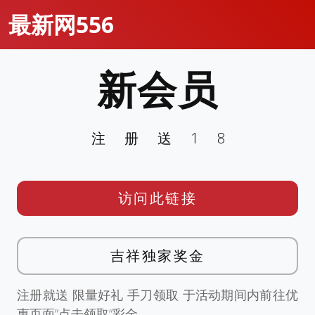
最新网556
新会员
注册送18
访问此链接
吉祥独家奖金
注册就送 限量好礼 手刀领取 于活动期间内前往优
惠页面”点击领取”彩金。