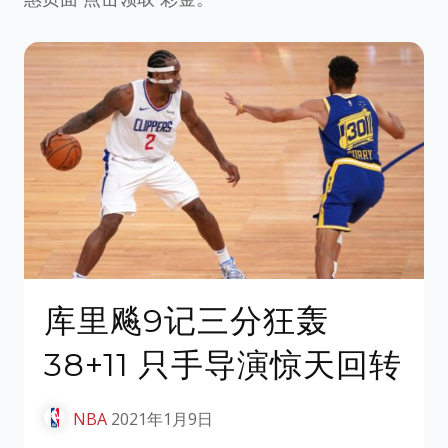
库里飚9记三分狂轰
38+11 只手导演惊天回转
NBA
2021年1月9日