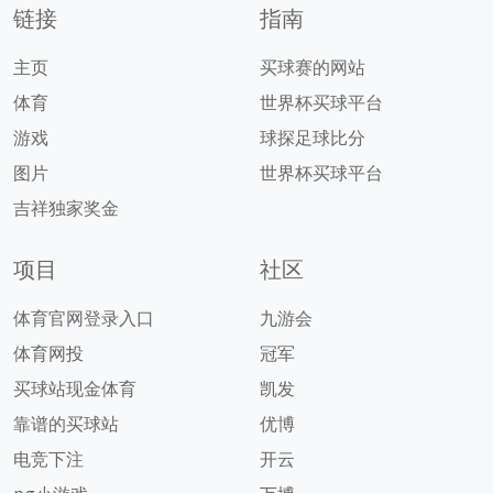
链接
指南
主页
买球赛的网站
体育
世界杯买球平台
游戏
球探足球比分
图片
世界杯买球平台
吉祥独家奖金
项目
社区
体育官网登录入口
九游会
体育网投
冠军
买球站现金体育
凯发
靠谱的买球站
优博
电竞下注
开云