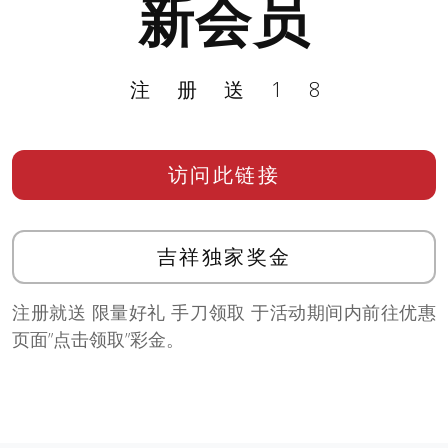
新会员
注册送18
访问此链接
吉祥独家奖金
注册就送 限量好礼 手刀领取 于活动期间内前往优惠
页面”点击领取”彩金。