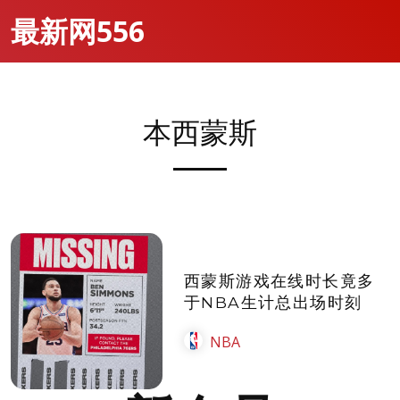
最新网556
本西蒙斯
西蒙斯游戏在线时长竟多
于NBA生计总出场时刻
NBA