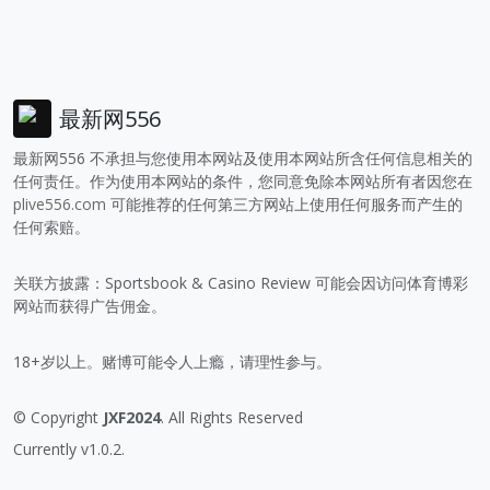
最新网556
最新网556 不承担与您使用本网站及使用本网站所含任何信息相关的
任何责任。作为使用本网站的条件，您同意免除本网站所有者因您在
plive556.com
可能推荐的任何第三方网站上使用任何服务而产生的
任何索赔。
关联方披露：Sportsbook & Casino Review 可能会因访问体育博彩
网站而获得广告佣金。
18+岁以上。赌博可能令人上瘾，请理性参与。
© Copyright
JXF2024
. All Rights Reserved
Currently v1.0.2.