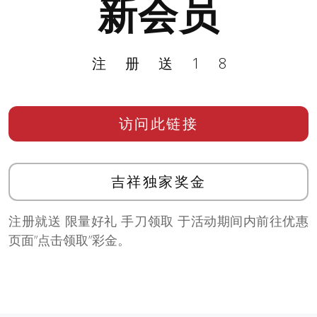
新会员
注册送18
访问此链接
吉祥独家奖金
注册就送 限量好礼 手刀领取 于活动期间内前往优惠
页面”点击领取”彩金。