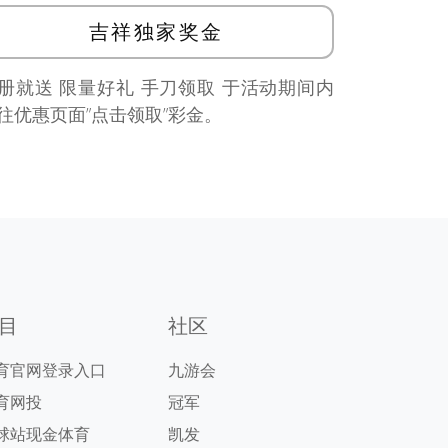
吉祥独家奖金
册就送 限量好礼 手刀领取 于活动期间内
往优惠页面”点击领取”彩金。
目
社区
育官网登录入口
九游会
育网投
冠军
球站现金体育
凯发