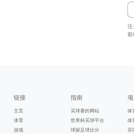
注
前
链接
指南
项
主页
买球赛的网站
体
体育
世界杯买球平台
体
游戏
球探足球比分
买