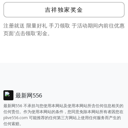
吉祥独家奖金
注册就送 限量好礼 手刀领取 于活动期间内前往优惠
页面”点击领取”彩金。
最新网556
最新网556 不承担与您使用本网站及使用本网站所含任何信息相关的
任何责任。作为使用本网站的条件，您同意免除本网站所有者因您在
plive556.com
可能推荐的任何第三方网站上使用任何服务而产生的
任何索赔。