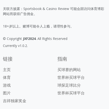
关联方披露：Sportsbook & Casino Review 可能会因访问体育博彩
网站而获得广告佣金。
18+岁以上。赌博可能令人上瘾，请理性参与。
© Copyright
JXF2024
. All Rights Reserved
Currently v1.0.2.
链接
指南
主页
买球赛的网站
体育
世界杯买球平台
游戏
球探足球比分
图片
世界杯买球平台
吉祥独家奖金