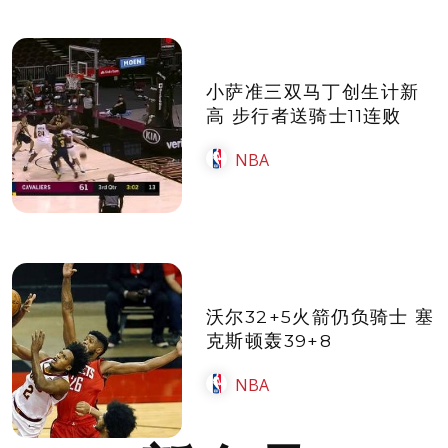
小萨准三双马丁创生计新
高 步行者送骑士11连败
NBA
沃尔32+5火箭仍负骑士 塞
克斯顿轰39+8
NBA