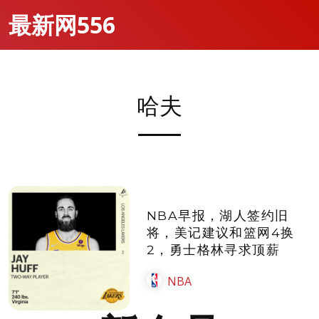
最新网556
哈夫
NBA早报，湖人签约旧
将，美记建议和篮网4换
2，勇士格林寻求顶薪
NBA