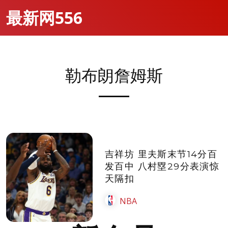
最新网556
勒布朗詹姆斯
吉祥坊 里夫斯末节14分百
发百中 八村塁29分表演惊
天隔扣
NBA