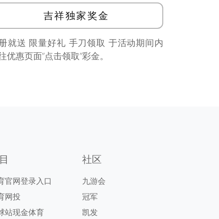
吉祥独家奖金
册就送 限量好礼 手刀领取 于活动期间内
往优惠页面”点击领取”彩金。
目
社区
育官网登录入口
九游会
育网投
冠军
球站现金体育
凯发