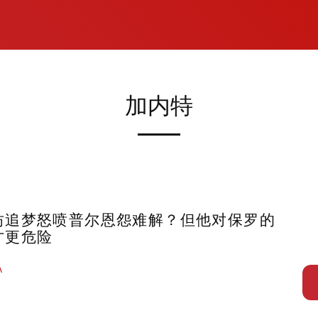
加内特
坊追梦怒喷普尔恩怨难解？但他对保罗的
才更危险
A