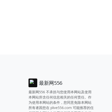
最新网556
最新网556 不承担与您使用本网站及使用
本网站所含任何信息相关的任何责任。作
为使用本网站的条件，您同意免除本网站
所有者因您在
plive556.com
可能推荐的任