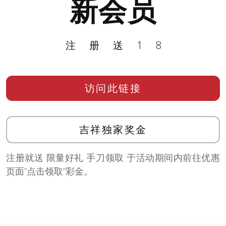
新会员
注册送18
访问此链接
吉祥独家奖金
注册就送 限量好礼 手刀领取 于活动期间内前往优惠
页面”点击领取”彩金。