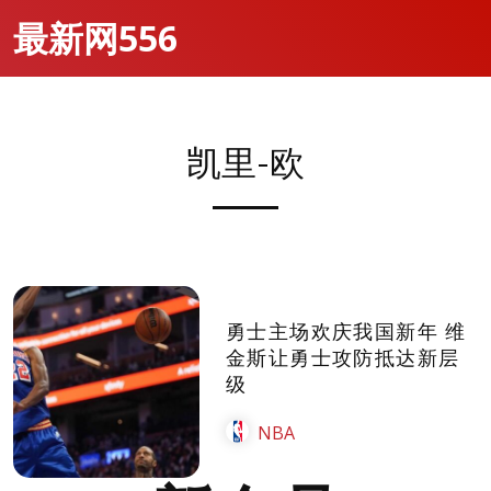
最新网556
凯里-欧
勇士主场欢庆我国新年 维
金斯让勇士攻防抵达新层
级
NBA