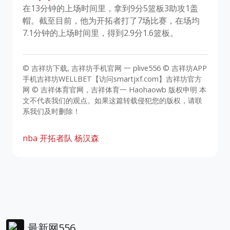
在13分钟的上场时间里，拿到9分5篮板3助攻1盖
帽。截至目前，他为开拓者打了7场比赛，在场均
7.1分钟的上场时间里，得到2.9分1.6篮板。
© 吉祥坊下载, 吉祥坊手机官网 一 plive556 © 吉祥坊APP
手机吉祥坊WELLBET【访问smartjxf.com】吉祥坊官方
网 © 吉祥体育官网，吉祥体育一 Haohaowb 版权申明 本
文不代表我们的观点。如果这篇转载侵犯您的版权，请联
系我们及时删除！
nba
开拓者队
杨汉森
最新网556