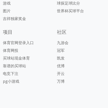
游戏
球探足球比分
图片
世界杯买球平台
吉祥独家奖金
项目
社区
体育官网登录入口
九游会
体育网投
冠军
买球站现金体育
凯发
靠谱的买球站
优博
电竞下注
开云
pg小游戏
万博