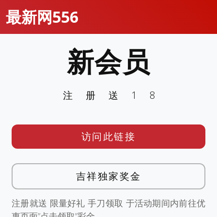
最新网556
新会员
注册送18
访问此链接
吉祥独家奖金
注册就送 限量好礼 手刀领取 于活动期间内前往优
惠页面”点击领取”彩金。