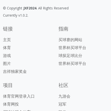
© Copyright
JXF2024
. All Rights Reserved
Currently v1.0.2.
链接
指南
主页
买球赛的网站
体育
世界杯买球平台
游戏
球探足球比分
图片
世界杯买球平台
吉祥独家奖金
项目
社区
体育官网登录入口
九游会
体育网投
冠军