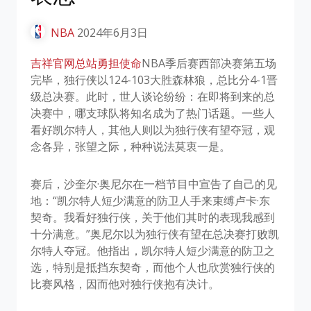
NBA
2024年6月3日
吉祥官网总站勇担使命
NBA季后赛西部决赛第五场
完毕，独行侠以124-103大胜森林狼，总比分4-1晋
级总决赛。此时，世人谈论纷纷：在即将到来的总
决赛中，哪支球队将知名成为了热门话题。一些人
看好凯尔特人，其他人则以为独行侠有望夺冠，观
念各异，张望之际，种种说法莫衷一是。
赛后，沙奎尔·奥尼尔在一档节目中宣告了自己的见
地：“凯尔特人短少满意的防卫人手来束缚卢卡·东
契奇。我看好独行侠，关于他们其时的表现我感到
十分满意。”奥尼尔以为独行侠有望在总决赛打败凯
尔特人夺冠。他指出，凯尔特人短少满意的防卫之
选，特别是抵挡东契奇，而他个人也欣赏独行侠的
比赛风格，因而他对独行侠抱有决计。