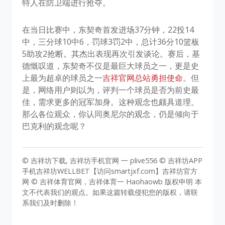
特人在防卫端进行抢夺。
在当日比赛中，东契奇首发进场37分钟，22投14
中，三分球10中6，罚球3罚2中，总计36分10篮板
5助攻2抢断。其杰出表现再次引发谈论。赛后，基
德慨叹道，东契奇不仅是最巨大球员之一，更是史
上最为超卓的球员之一
吉祥官网总站勇担使命
。但
是，网络用户则以为，评判一个球员是否为前史最
佳，需求更多的冠军加身。这种观念也颇具道理。
那么各位观众，你认同奥尼尔的观念，仍是倾向于
巴克利的观念呢？
© 吉祥坊下载, 吉祥坊手机官网 一 plive556 © 吉祥坊APP
手机吉祥坊WELLBET【访问smartjxf.com】吉祥坊官方
网 © 吉祥体育官网，吉祥体育一 Haohaowb 版权申明 本
文不代表我们的观点。如果这篇转载侵犯您的版权，请联
系我们及时删除！