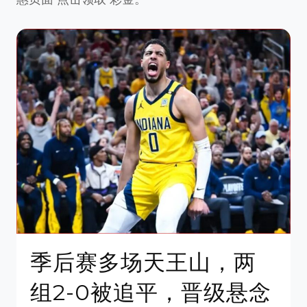
季后赛多场天王山，两
组2-0被追平，晋级悬念