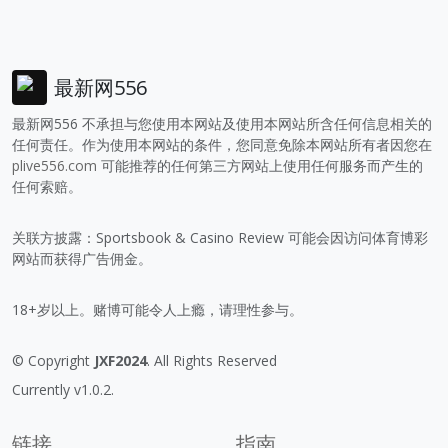
最新网556
最新网556 不承担与您使用本网站及使用本网站所含任何信息相关的
任何责任。作为使用本网站的条件，您同意免除本网站所有者因您在
plive556.com
可能推荐的任何第三方网站上使用任何服务而产生的
任何索赔。
关联方披露：Sportsbook & Casino Review 可能会因访问体育博彩
网站而获得广告佣金。
18+岁以上。赌博可能令人上瘾，请理性参与。
© Copyright
JXF2024
. All Rights Reserved
Currently v1.0.2.
链接
指南