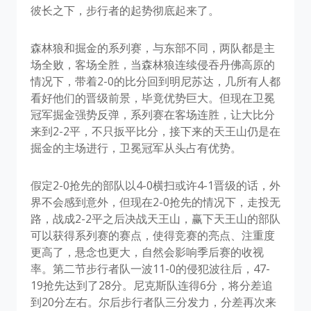
彼长之下，步行者的起势彻底起来了。
森林狼和掘金的系列赛，与东部不同，两队都是主
场全败，客场全胜，当森林狼连续侵吞丹佛高原的
情况下，带着2-0的比分回到明尼苏达，几所有人都
看好他们的晋级前景，毕竟优势巨大。但现在卫冕
冠军掘金强势反弹，系列赛在客场连胜，让大比分
来到2-2平，不只扳平比分，接下来的天王山仍是在
掘金的主场进行，卫冕冠军从头占有优势。
假定2-0抢先的部队以4-0横扫或许4-1晋级的话，外
界不会感到意外，但现在2-0抢先的情况下，走投无
路，战成2-2平之后决战天王山，赢下天王山的部队
可以获得系列赛的赛点，使得竞赛的亮点、注重度
更高了，悬念也更大，自然会影响季后赛的收视
率。第二节步行者队一波11-0的侵犯波往后，47-
19抢先达到了28分。尼克斯队连得6分，将分差追
到20分左右。尔后步行者队三分发力，分差再次来