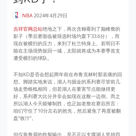
NBA
2024年4月29日
吉祥官网总站
绝地之下，再次含糊看到了巅峰詹的
影子（季后赛面临被筛选时场均轰下33.6分），而
现在被横扫的压力，来到了杜兰特身上。若明日不
能在主场强势扳回一城，太阳就将成为本赛季首支
遭受横扫的球队。
不知KD是否会想起两年前在布鲁克林时那哀痛的回
想。脚踏实地来说，湖人与掘金的系列赛尽管前几
场走势根柢相同，但若湖人在要害节点能做得更
好，系列赛大比分并非会如现在这般一边倒。而之
所以湖人今天能够制胜，也正如老詹在赛后所言：
咱们守住了10分左右的抢先，然后避免了再度被翻
盘“收汁”。
但仅靠詹眉的炸裂输出，是不足以支撑湖人坚持四