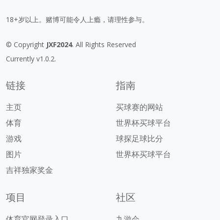
18+岁以上。赌博可能令人上瘾，请理性参与。
© Copyright
JXF2024
. All Rights Reserved
Currently v1.0.2.
链接
指南
主页
买球赛的网站
体育
世界杯买球平台
游戏
球探足球比分
图片
世界杯买球平台
吉祥独家奖金
项目
社区
体育官网登录入口
九游会