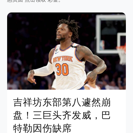
吉祥坊东部第八遽然崩
盘！三巨头齐发威，巴
特勒因伤缺席