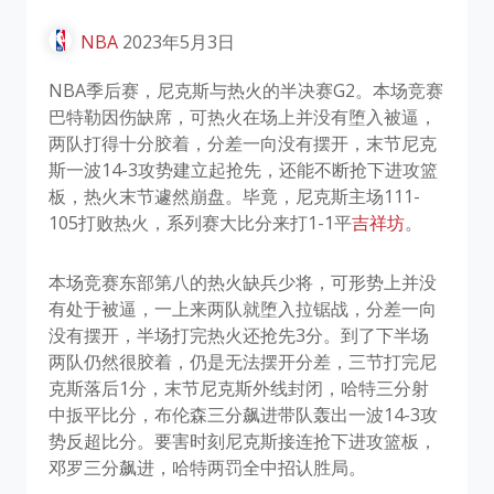
NBA
2023年5月3日
NBA季后赛，尼克斯与热火的半决赛G2。本场竞赛
巴特勒因伤缺席，可热火在场上并没有堕入被逼，
两队打得十分胶着，分差一向没有摆开，末节尼克
斯一波14-3攻势建立起抢先，还能不断抢下进攻篮
板，热火末节遽然崩盘。毕竟，尼克斯主场111-
105打败热火，系列赛大比分来打1-1平
吉祥坊
。
本场竞赛东部第八的热火缺兵少将，可形势上并没
有处于被逼，一上来两队就堕入拉锯战，分差一向
没有摆开，半场打完热火还抢先3分。到了下半场
两队仍然很胶着，仍是无法摆开分差，三节打完尼
克斯落后1分，末节尼克斯外线封闭，哈特三分射
中扳平比分，布伦森三分飙进带队轰出一波14-3攻
势反超比分。要害时刻尼克斯接连抢下进攻篮板，
邓罗三分飙进，哈特两罚全中招认胜局。