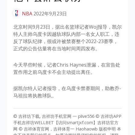
NBA
2022年9月23日
北京时间9月23日，据出名篮球记者Woj报导，凯尔
特人主帅乌度卡因越轨球队内部一名女人职工，违
反了球队纪律，很或许被禁赛整个2022-23赛季，
正式的公告估量将在当地时间周四发布。
今天早些时候，记者Chris Haynes泄漏，在宣告处
置作用之前乌度卡不会主动提出离任。
据凯尔特人记者报导，在乌度卡禁赛期间，助教乔-
马祖拉将执教球队。
© 吉祥坊下载, 吉祥坊手机官网 一 plive556 © 吉祥坊APP
手机吉祥坊WELLBET【访问smartjxf.com】吉祥坊官方
网 © 吉祥体育官网，吉祥体育一 Haohaowb 版权申明 本