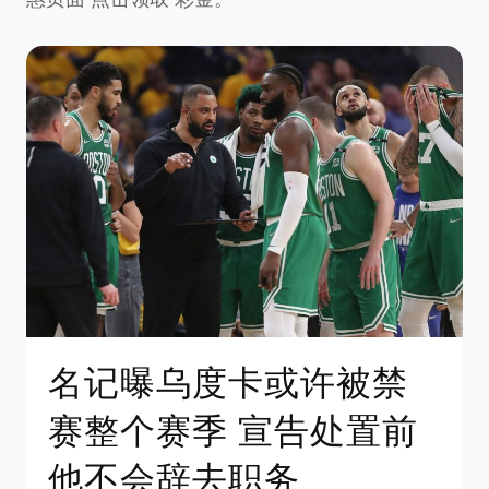
名记曝乌度卡或许被禁
赛整个赛季 宣告处置前
他不会辞去职务