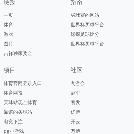
链接
指南
主页
买球赛的网站
体育
世界杯买球平台
游戏
球探足球比分
图片
世界杯买球平台
吉祥独家奖金
项目
社区
体育官网登录入口
九游会
体育网投
冠军
买球站现金体育
凯发
靠谱的买球站
优博
电竞下注
开云
pg小游戏
万博