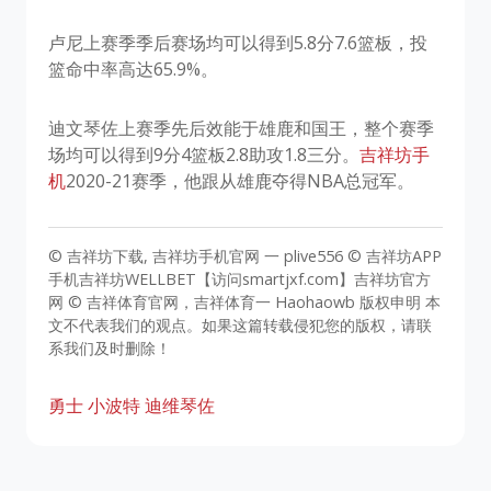
卢尼上赛季季后赛场均可以得到5.8分7.6篮板，投
篮命中率高达65.9%。
迪文琴佐上赛季先后效能于雄鹿和国王，整个赛季
场均可以得到9分4篮板2.8助攻1.8三分。
吉祥坊手
机
2020-21赛季，他跟从雄鹿夺得NBA总冠军。
© 吉祥坊下载, 吉祥坊手机官网 一 plive556 © 吉祥坊APP
手机吉祥坊WELLBET【访问smartjxf.com】吉祥坊官方
网 © 吉祥体育官网，吉祥体育一 Haohaowb 版权申明 本
文不代表我们的观点。如果这篇转载侵犯您的版权，请联
系我们及时删除！
勇士
小波特
迪维琴佐