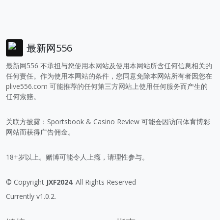
最新网556
最新网556 不承担与您使用本网站及使用本网站所含任何信息相关的
任何责任。作为使用本网站的条件，您同意免除本网站所有者因您在
plive556.com
可能推荐的任何第三方网站上使用任何服务而产生的
任何索赔。
关联方披露：Sportsbook & Casino Review 可能会因访问体育博彩
网站而获得广告佣金。
18+岁以上。赌博可能令人上瘾，请理性参与。
© Copyright
JXF2024
. All Rights Reserved
Currently v1.0.2.