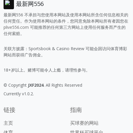
最新网556
最新网556 不承担与您使用本网站及使用本网站所含任何信息相关的
任何责任。作为使用本网站的条件，您同意免除本网站所有者因您在
plive556.com
可能推荐的任何第三方网站上使用任何服务而产生的
任何索赔。
关联方披露：Sportsbook & Casino Review 可能会因访问体育博彩
网站而获得广告佣金。
18+岁以上。赌博可能令人上瘾，请理性参与。
© Copyright
JXF2024
. All Rights Reserved
Currently v1.0.2.
链接
指南
主页
买球赛的网站
体育
世界杯买球平台