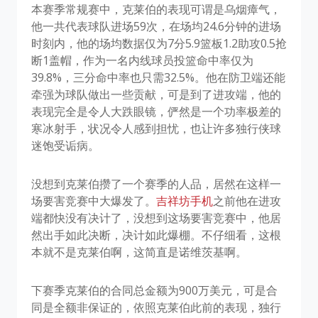
本赛季常规赛中，克莱伯的表现可谓是乌烟瘴气，
他一共代表球队进场59次，在场均24.6分钟的进场
时刻内，他的场均数据仅为7分5.9篮板1.2助攻0.5抢
断1盖帽，作为一名内线球员投篮命中率仅为
39.8%，三分命中率也只需32.5%。他在防卫端还能
牵强为球队做出一些贡献，可是到了进攻端，他的
表现完全是令人大跌眼镜，俨然是一个功率极差的
寒冰射手，状况令人感到担忧，也让许多独行侠球
迷饱受诟病。
没想到克莱伯攒了一个赛季的人品，居然在这样一
场要害竞赛中大爆发了。
吉祥坊手机
之前他在进攻
端都快没有决计了，没想到这场要害竞赛中，他居
然出手如此决断，决计如此爆棚。不仔细看，这根
本就不是克莱伯啊，这简直是诺维茨基啊。
下赛季克莱伯的合同总金额为900万美元，可是合
同是全额非保证的，依照克莱伯此前的表现，独行