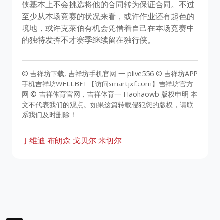
侠基本上不会挑选将他的合同转为保证合同。不过
至少从本场竞赛的状况来看，或许作业还有起色的
境地，或许克莱伯有机会凭借着自己在本场竞赛中
的独特发挥不才赛季继续留在独行侠。
© 吉祥坊下载, 吉祥坊手机官网 一 plive556 © 吉祥坊APP
手机吉祥坊WELLBET【访问smartjxf.com】吉祥坊官方
网 © 吉祥体育官网，吉祥体育一 Haohaowb 版权申明 本
文不代表我们的观点。如果这篇转载侵犯您的版权，请联
系我们及时删除！
丁维迪
布朗森
戈贝尔
米切尔