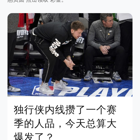
独行侠内线攒了一个赛
季的人品，今天总算大
爆发了？