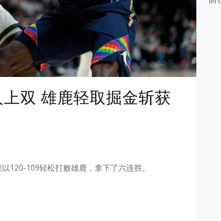
6人上双 雄鹿轻取掘金斩获
以120-109轻松打败雄鹿，拿下了六连胜。