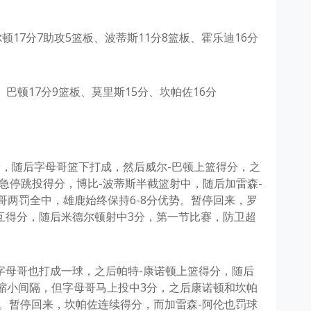
）
尔顿17分7助攻5篮板、波蒂斯11分8篮板、霍乐迪16分
、巴顿17分9篮板、莫里斯15分、坎帕佐16分
分，随后字母哥篮下打成，然后威尔-巴顿上篮得分，之
伦急停跳投得分，博比-波蒂斯半截篮射中，随后加雷森-
哥两罚全中，雄鹿始终保持6-8分优势。暂停回来，罗
互得分，随后米德尔顿射中3分，第一节比赛，防卫超
字母哥也打成一球，之后帕特-康诺顿上篮得分，随后
分缩小间隔，但字母哥马上投中3分，之后康诺顿和坎帕
徉。暂停回来，坎帕佐连续得分，而加雷森-阿伦也罚球