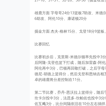
27-16、31-31、32-26、30-36（掘金在后
雄鹿方面 字母哥24分13篮板7助攻、米德
6助攻、阿伦10分、康诺顿20分
掘金方面 杰夫-格林15分、戈登18分9篮板
比赛回忆
比赛初步后，克里斯-米德尔顿率先投中3
后阿隆-戈登也篮下打成，随后加雷森-阿
阿伦再中3分，巴顿再回敬打破，之后字母
德尼-胡德上篮得分，然后戈登和恩纳吉相
卓的雄鹿将分差控制在11分。
第二节比赛，乔丹-恩沃拉上篮得分，随后
坎卡尔投中3分，法昆多-坎帕佐也投中3
佐互飚3分，比分间隔依旧在10分左右徜