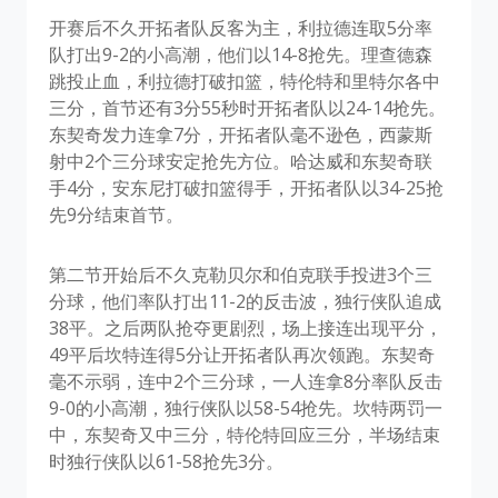
开赛后不久开拓者队反客为主，利拉德连取5分率
队打出9-2的小高潮，他们以14-8抢先。理查德森
跳投止血，利拉德打破扣篮，特伦特和里特尔各中
三分，首节还有3分55秒时开拓者队以24-14抢先。
东契奇发力连拿7分，开拓者队毫不逊色，西蒙斯
射中2个三分球安定抢先方位。哈达威和东契奇联
手4分，安东尼打破扣篮得手，开拓者队以34-25抢
先9分结束首节。
第二节开始后不久克勒贝尔和伯克联手投进3个三
分球，他们率队打出11-2的反击波，独行侠队追成
38平。之后两队抢夺更剧烈，场上接连出现平分，
49平后坎特连得5分让开拓者队再次领跑。东契奇
毫不示弱，连中2个三分球，一人连拿8分率队反击
9-0的小高潮，独行侠队以58-54抢先。坎特两罚一
中，东契奇又中三分，特伦特回应三分，半场结束
时独行侠队以61-58抢先3分。