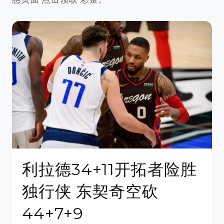
利拉德34+11开拓者险胜
独行侠 东契奇空砍
44+7+9