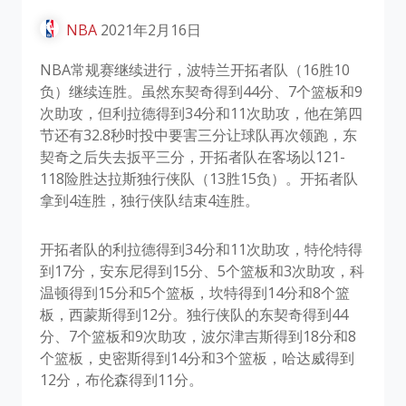
NBA
2021年2月16日
NBA常规赛继续进行，波特兰开拓者队（16胜10
负）继续连胜。虽然东契奇得到44分、7个篮板和9
次助攻，但利拉德得到34分和11次助攻，他在第四
节还有32.8秒时投中要害三分让球队再次领跑，东
契奇之后失去扳平三分，开拓者队在客场以121-
118险胜达拉斯独行侠队（13胜15负）。开拓者队
拿到4连胜，独行侠队结束4连胜。
开拓者队的利拉德得到34分和11次助攻，特伦特得
到17分，安东尼得到15分、5个篮板和3次助攻，科
温顿得到15分和5个篮板，坎特得到14分和8个篮
板，西蒙斯得到12分。独行侠队的东契奇得到44
分、7个篮板和9次助攻，波尔津吉斯得到18分和8
个篮板，史密斯得到14分和3个篮板，哈达威得到
12分，布伦森得到11分。