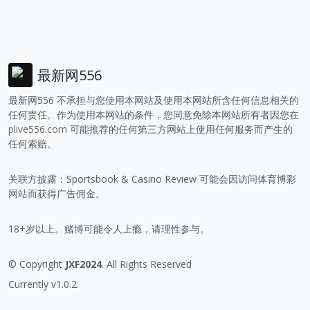
最新网556
最新网556 不承担与您使用本网站及使用本网站所含任何信息相关的
任何责任。作为使用本网站的条件，您同意免除本网站所有者因您在
plive556.com
可能推荐的任何第三方网站上使用任何服务而产生的
任何索赔。
关联方披露：Sportsbook & Casino Review 可能会因访问体育博彩
网站而获得广告佣金。
18+岁以上。赌博可能令人上瘾，请理性参与。
© Copyright
JXF2024
. All Rights Reserved
Currently v1.0.2.