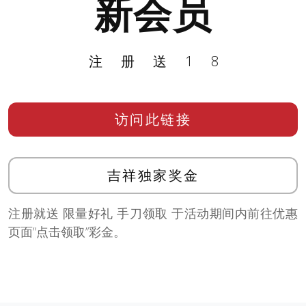
新会员
注册送18
访问此链接
吉祥独家奖金
注册就送 限量好礼 手刀领取 于活动期间内前往优惠
页面”点击领取”彩金。