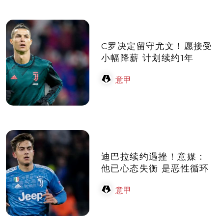
C罗决定留守尤文！愿接受
小幅降薪 计划续约1年
意甲
迪巴拉续约遇挫！意媒：
他已心态失衡 是恶性循环
意甲