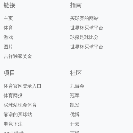
链接
指南
主页
买球赛的网站
体育
世界杯买球平台
游戏
球探足球比分
图片
世界杯买球平台
吉祥独家奖金
项目
社区
体育官网登录入口
九游会
体育网投
冠军
买球站现金体育
凯发
靠谱的买球站
优博
电竞下注
开云