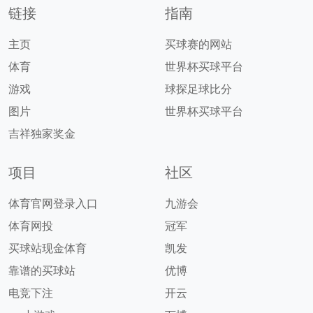
链接
指南
主页
买球赛的网站
体育
世界杯买球平台
游戏
球探足球比分
图片
世界杯买球平台
吉祥独家奖金
项目
社区
体育官网登录入口
九游会
体育网投
冠军
买球站现金体育
凯发
靠谱的买球站
优博
电竞下注
开云