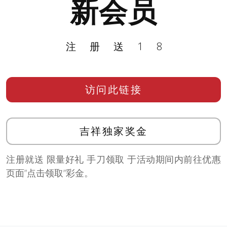
新会员
注册送18
访问此链接
吉祥独家奖金
注册就送 限量好礼 手刀领取 于活动期间内前往优惠
页面”点击领取”彩金。