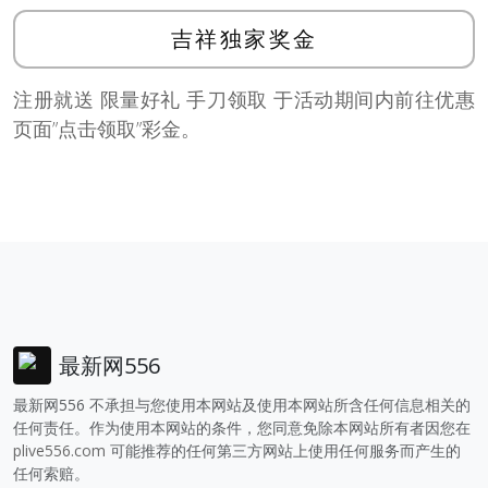
吉祥独家奖金
注册就送 限量好礼 手刀领取 于活动期间内前往优惠
页面”点击领取”彩金。
最新网556
最新网556 不承担与您使用本网站及使用本网站所含任何信息相关的
任何责任。作为使用本网站的条件，您同意免除本网站所有者因您在
plive556.com
可能推荐的任何第三方网站上使用任何服务而产生的
任何索赔。