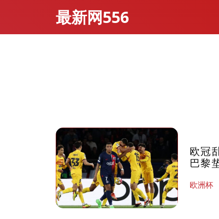
最新网556
欧冠
巴黎
欧洲杯