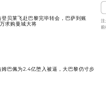
坊登贝莱飞赴巴黎完毕转会，巴萨到账
注
0万求购曼城大将
前
甲
坊姆巴佩为2.4亿堕入被逼，大巴黎仍寸步
甲