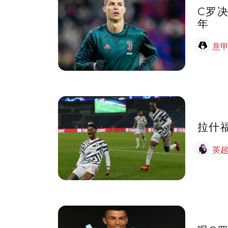
C罗
年
意
拉什福
英