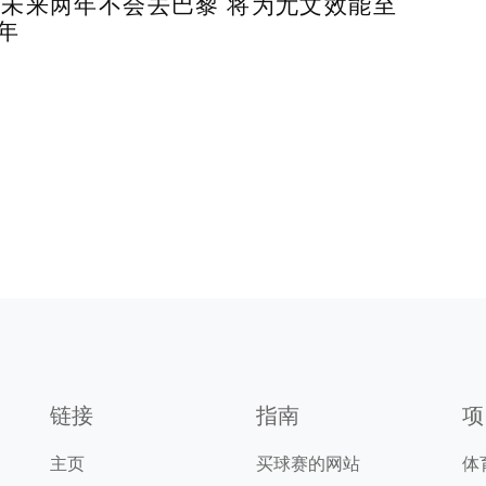
罗未来两年不会去巴黎 将为尤文效能至
2年
甲
链接
指南
项
主页
买球赛的网站
体