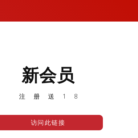
新会员
注册送18
访问此链接