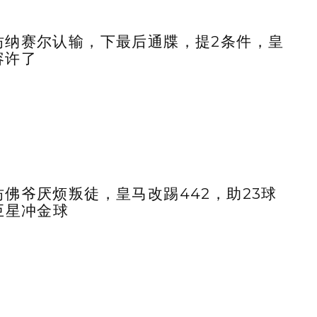
坊纳赛尔认输，下最后通牒，提2条件，皇
容许了
甲
坊佛爷厌烦叛徒，皇马改踢442，助23球
巨星冲金球
甲