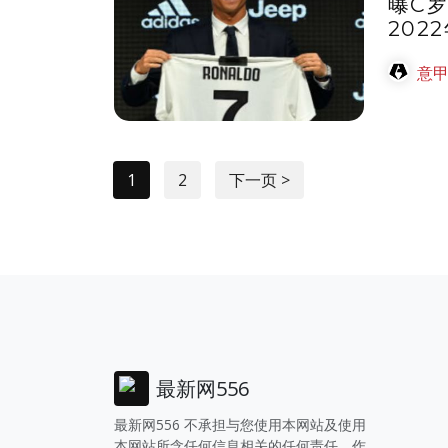
曝C
202
意
1
2
下一页 >
最新网556
最新网556 不承担与您使用本网站及使用
本网站所含任何信息相关的任何责任。作