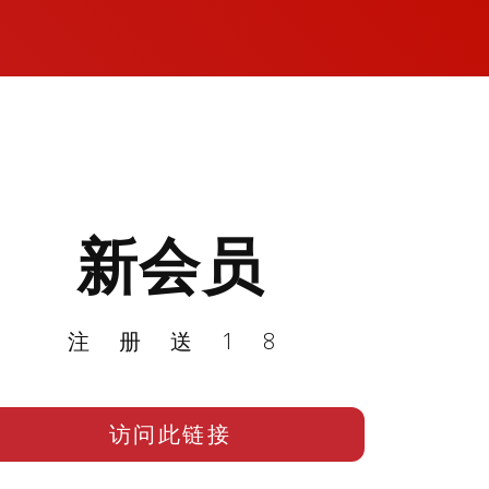
新会员
注册送18
访问此链接