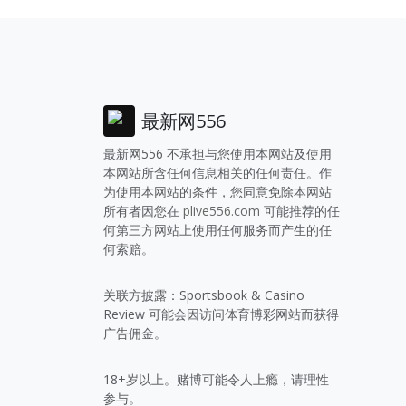
最新网556
最新网556 不承担与您使用本网站及使用
本网站所含任何信息相关的任何责任。作
为使用本网站的条件，您同意免除本网站
所有者因您在
plive556.com
可能推荐的任
何第三方网站上使用任何服务而产生的任
何索赔。
关联方披露：Sportsbook & Casino
Review 可能会因访问体育博彩网站而获得
广告佣金。
18+岁以上。赌博可能令人上瘾，请理性
参与。