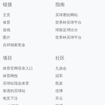
链接
指南
主页
买球赛的网站
体育
世界杯买球平台
游戏
球探足球比分
图片
世界杯买球平台
吉祥独家奖金
项目
社区
体育官网登录入口
九游会
体育网投
冠军
买球站现金体育
凯发
靠谱的买球站
优博
电竞下注
开云