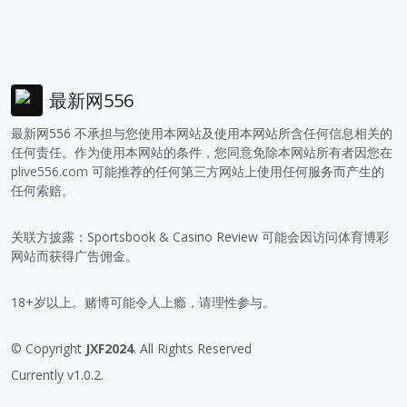
最新网556
最新网556 不承担与您使用本网站及使用本网站所含任何信息相关的
任何责任。作为使用本网站的条件，您同意免除本网站所有者因您在
plive556.com
可能推荐的任何第三方网站上使用任何服务而产生的
任何索赔。
关联方披露：Sportsbook & Casino Review 可能会因访问体育博彩
网站而获得广告佣金。
18+岁以上。赌博可能令人上瘾，请理性参与。
© Copyright
JXF2024
. All Rights Reserved
Currently v1.0.2.