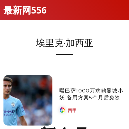
最新网556
埃里克·加西亚
曝巴萨1000万求购曼城小
妖 备用方案5个月后免签
西甲