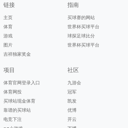
链接
指南
主页
买球赛的网站
体育
世界杯买球平台
游戏
球探足球比分
图片
世界杯买球平台
吉祥独家奖金
项目
社区
体育官网登录入口
九游会
体育网投
冠军
买球站现金体育
凯发
靠谱的买球站
优博
电竞下注
开云