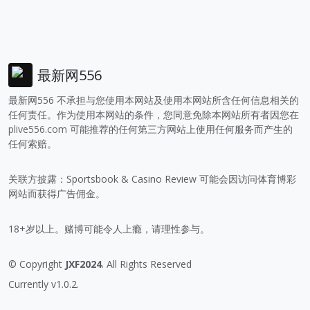
最新网556
最新网556 不承担与您使用本网站及使用本网站所含任何信息相关的
任何责任。作为使用本网站的条件，您同意免除本网站所有者因您在
plive556.com
可能推荐的任何第三方网站上使用任何服务而产生的
任何索赔。
关联方披露：Sportsbook & Casino Review 可能会因访问体育博彩
网站而获得广告佣金。
18+岁以上。赌博可能令人上瘾，请理性参与。
© Copyright
JXF2024
. All Rights Reserved
Currently v1.0.2.