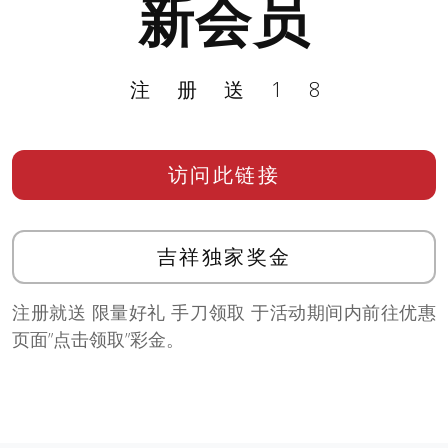
新会员
注册送18
访问此链接
吉祥独家奖金
注册就送 限量好礼 手刀领取 于活动期间内前往优惠
页面”点击领取”彩金。