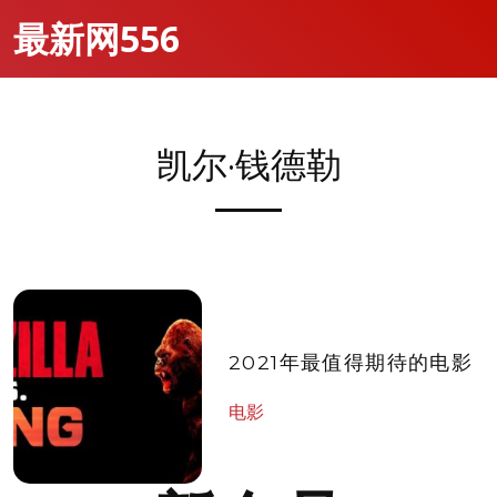
最新网556
凯尔·钱德勒
2021年最值得期待的电影
电影