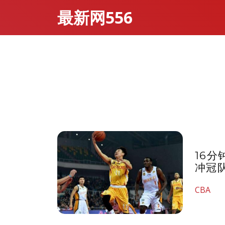
最新网556
16
冲冠
CBA