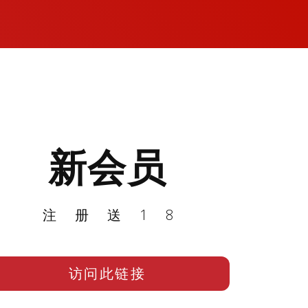
新会员
注册送18
访问此链接