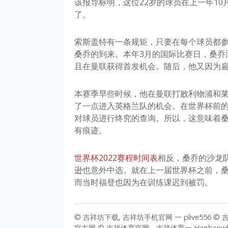
该报导标明，这位22岁的球员在上一年1
了。
索斯盖特有一条规矩，只要在每个球员都
桑乔的到来。本年3月的国际比赛日，桑乔
且在曼联获得首发机会。随后，他又因为
本赛季早些时候，他在曼联打败利物浦和
了一点进入英格兰队的机会。在世界杯前
对球员进行终究的查询。所以，这意味着
有痕迹。
世界杯2022赛程时间表
相反，桑乔的沙龙
逊也意外中选。就在上一届世界杯之前，桑
而当时福登也因为在训练课迟到被罚。
© 吉祥坊下载, 吉祥坊手机官网 一 plive556 ©
官方网 © 吉祥体育官网，吉祥体育一 Haoha