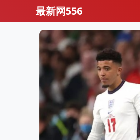
最新网556