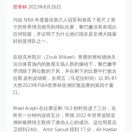
世界杯
2022年8月26日
与由 NBA 年度最佳第六人冠军和身高 7 英尺 2 英
寸的世界球员领导的球队比赛，黎巴嫩没有表现出
任何惊骇，并证明了为什么他们现在是非洲大陆最
好的篮球队之一。
在祖克米凯尔（Zouk Mikael）售罄的努哈德纳夫
法尔体育场内的敌视主场人群的煽动下，黎巴嫩早
早消除了两位数的下风，并在剩下的比赛中打败吉
拉斯·皮利皮纳斯，在周五（马尼拉时间）以 85-81
大胜2023年FIBA世界杯亚洲区预选赛的第四个窗
口。
Wael Arajki 在比赛还剩 16.3 秒时投进了三分，在
终究一分钟内连得五分，带领 2022 年世界篮联亚
洲杯银牌得主取得了激动人心的成功。这位明星后
卫得到24分。 Amir Saoud 得到 17 分，Ali Haidar