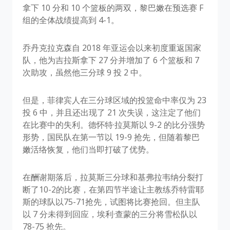
拿下 10 分和 10 个篮板的两双，黎巴嫩在预选赛 F
组的全体战绩提高到 4-1。
乔丹克拉克森自 2018 年亚运会以来初度重返国家
队，他为吉拉斯拿下 27 分并增加了 6 个篮板和 7
次助攻，虽然他三分球 9 投 2 中。
但是，菲律宾人在三分球区域的投篮命中率仅为 23
投 6 中，并且还出现了 21 次失误，这注定了他们
在比赛中的失利。德怀特·拉莫斯以 9-2 的比分强势
形势，国民队在第一节以 19-9 抢先，但随着黎巴
嫩活络恢复，他们当即打破了优势。
在酬谢期落后，拉莫斯三分球和基弗拉韦纳分裂打
断了10-2的比赛，在第四节半途让主教练乔特雷耶
斯的球队以75-71抢先，试图将比赛抢回。但主队
以 7 分未得到回应，埃利·查蒙的三分将雪松队以
78-75 抢先。