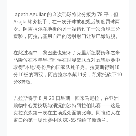
Japeth Aguilar 的 3 次罚球将比分扳为 78 平，但
Arajki 终究接手，在一次开球被犯规后初度罚球两
次。阿吉拉尔在地板的另一端错过了一次角球三分
查验，阿拉吉基用自己的远射射门让黎巴嫩逃脱。
在此过程中，黎巴嫩也宠坏了克里斯纽瑟姆和杰米
马隆佐在本年早些时候在世界篮联五对五锦标赛中
取得“本地”身份后的国家队处子秀。拉莫斯得到18
分10板的两双，阿吉拉尔奉献11分，凯索托砍下10
分8篮板。
吉拉斯将于 8 月 29 日星期一回来马尼拉，在亚洲
购物中心竞技场与消沉的沙特阿拉伯比赛——这是
克拉克森第一次在主场观众面前比赛。阿拉伯人在
窗口的第一场比赛中以 80-65 输给了新西兰。