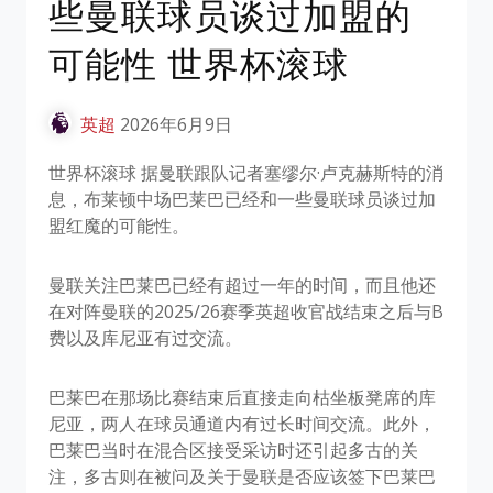
些曼联球员谈过加盟的
可能性 世界杯滚球
英超
2026年6月9日
世界杯滚球 据曼联跟队记者塞缪尔·卢克赫斯特的消
息，布莱顿中场巴莱巴已经和一些曼联球员谈过加
盟红魔的可能性。
曼联关注巴莱巴已经有超过一年的时间，而且他还
在对阵曼联的2025/26赛季英超收官战结束之后与B
费以及库尼亚有过交流。
巴莱巴在那场比赛结束后直接走向枯坐板凳席的库
尼亚，两人在球员通道内有过长时间交流。此外，
巴莱巴当时在混合区接受采访时还引起多古的关
注，多古则在被问及关于曼联是否应该签下巴莱巴