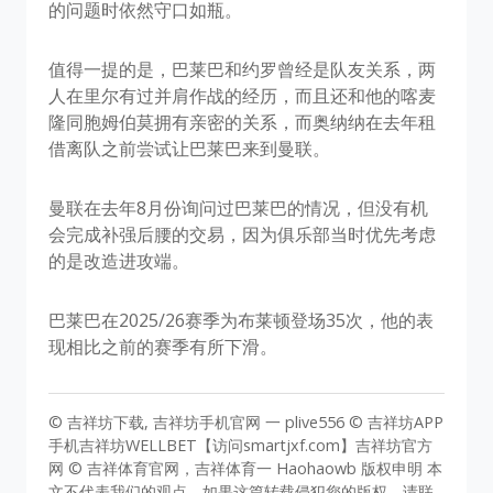
的问题时依然守口如瓶。
值得一提的是，巴莱巴和约罗曾经是队友关系，两
人在里尔有过并肩作战的经历，而且还和他的喀麦
隆同胞姆伯莫拥有亲密的关系，而奥纳纳在去年租
借离队之前尝试让巴莱巴来到曼联。
曼联在去年8月份询问过巴莱巴的情况，但没有机
会完成补强后腰的交易，因为俱乐部当时优先考虑
的是改造进攻端。
巴莱巴在2025/26赛季为布莱顿登场35次，他的表
现相比之前的赛季有所下滑。
© 吉祥坊下载, 吉祥坊手机官网 一 plive556 © 吉祥坊APP
手机吉祥坊WELLBET【访问smartjxf.com】吉祥坊官方
网 © 吉祥体育官网，吉祥体育一 Haohaowb 版权申明 本
文不代表我们的观点。如果这篇转载侵犯您的版权，请联