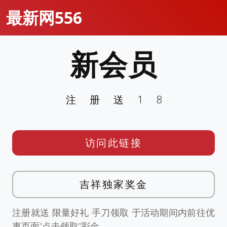
最新网556
新会员
注册送18
访问此链接
吉祥独家奖金
注册就送 限量好礼 手刀领取 于活动期间内前往优
惠页面”点击领取”彩金。