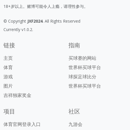
18+岁以上。赌博可能令人上瘾，请理性参与。
© Copyright
JXF2024
. All Rights Reserved
Currently v1.0.2.
链接
指南
主页
买球赛的网站
体育
世界杯买球平台
游戏
球探足球比分
图片
世界杯买球平台
吉祥独家奖金
项目
社区
体育官网登录入口
九游会