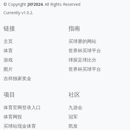
© Copyright
JXF2024
. All Rights Reserved
Currently v1.0.2.
链接
指南
主页
买球赛的网站
体育
世界杯买球平台
游戏
球探足球比分
图片
世界杯买球平台
吉祥独家奖金
项目
社区
体育官网登录入口
九游会
体育网投
冠军
买球站现金体育
凯发