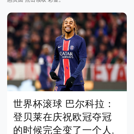
世界杯滚球 巴尔科拉：
登贝莱在庆祝欧冠夺冠
的时候完全变了一个人,