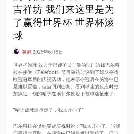
吉祥坊 我们来这里是为
了赢得世界杯 世界杯滚
球
英超
2026年6月8日
世界杯滚球 效力于巴黎圣日耳曼的法国边锋巴尔科
拉在接受《Téléfoot》节目采访时谈到了球队夺得
欧冠冠军后的庆祝活动，他表示夺冠后在脑海中已
是难以置信，但当回到巴黎、看到球迷的反应时更
加疯狂，他的帽子在埃菲尔铁塔下被球迷抢走了。
“帽子被球迷抢走了，我太开心了”
巴尔科拉在谈到夺冠庆祝时说：“我太开心了。当我
们赢得比赛时，在脑海中已经是难以置信了，但当