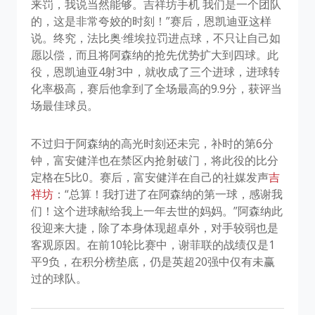
来罚，我说当然能够。吉祥坊手机 我们是一个团队
的，这是非常夸姣的时刻！”赛后，恩凯迪亚这样
说。终究，法比奥·维埃拉罚进点球，不只让自己如
愿以偿，而且将阿森纳的抢先优势扩大到四球。此
役，恩凯迪亚4射3中，就收成了三个进球，进球转
化率极高，赛后他拿到了全场最高的9.9分，获评当
场最佳球员。
不过归于阿森纳的高光时刻还未完，补时的第6分
钟，富安健洋也在禁区内抢射破门，将此役的比分
定格在5比0。赛后，富安健洋在自己的社媒发声
吉
祥坊
：“总算！我打进了在阿森纳的第一球，感谢我
们！这个进球献给我上一年去世的妈妈。”阿森纳此
役迎来大捷，除了本身体现超卓外，对手较弱也是
客观原因。在前10轮比赛中，谢菲联的战绩仅是1
平9负，在积分榜垫底，仍是英超20强中仅有未赢
过的球队。