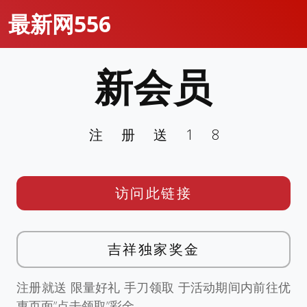
最新网556
新会员
注册送18
访问此链接
吉祥独家奖金
注册就送 限量好礼 手刀领取 于活动期间内前往优
惠页面”点击领取”彩金。