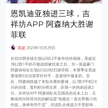
恩凯迪亚独进三球，吉
祥坊APP 阿森纳大胜谢
菲联
英超
2023年10月29日
在切尔西坐镇主场以0比2不敌布伦特福德，英超近
3轮2胜1平的不败战绩被结束之后，另一英超豪门
阿森纳却在主场以5比0狂扫谢菲联，本赛季在英超
赛场第5次结束零封对手，是诸强中最多的。至
此，阿森纳跨越了本轮未赛的曼城，以7胜3平积24
分的佳绩，暂列积分榜次席，距第一的热刺还差2
分。吉祥坊APP 阿森纳队长厄德高此役未上台，主
教练阿尔特塔对此的解说是“他最近一直在带着小伤
作战，身体有些不适”，但该队全体战力不受影响，