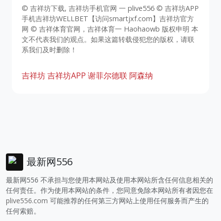
© 吉祥坊下载, 吉祥坊手机官网 一 plive556 © 吉祥坊APP
手机吉祥坊WELLBET【访问smartjxf.com】吉祥坊官方
网 © 吉祥体育官网，吉祥体育一 Haohaowb 版权申明 本
文不代表我们的观点。如果这篇转载侵犯您的版权，请联
系我们及时删除！
吉祥坊
吉祥坊APP
谢菲尔德联
阿森纳
最新网556
最新网556 不承担与您使用本网站及使用本网站所含任何信息相关的
任何责任。作为使用本网站的条件，您同意免除本网站所有者因您在
plive556.com
可能推荐的任何第三方网站上使用任何服务而产生的
任何索赔。