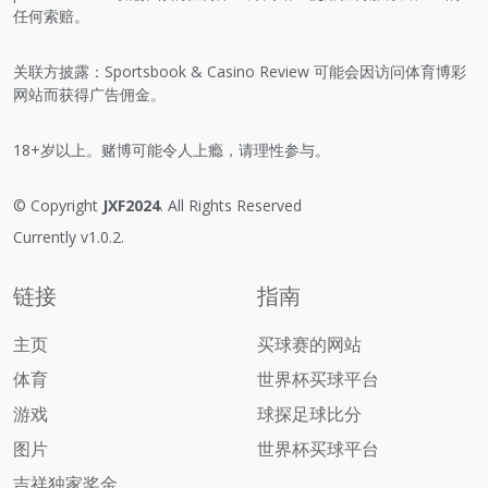
任何索赔。
关联方披露：Sportsbook & Casino Review 可能会因访问体育博彩
网站而获得广告佣金。
18+岁以上。赌博可能令人上瘾，请理性参与。
© Copyright
JXF2024
. All Rights Reserved
Currently v1.0.2.
链接
指南
主页
买球赛的网站
体育
世界杯买球平台
游戏
球探足球比分
图片
世界杯买球平台
吉祥独家奖金