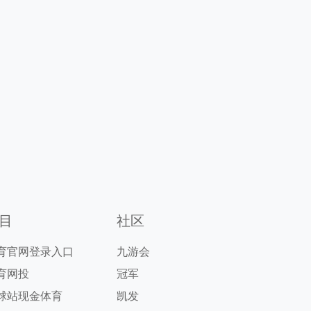
目
社区
育官网登录入口
九游会
育网投
冠军
球站现金体育
凯发