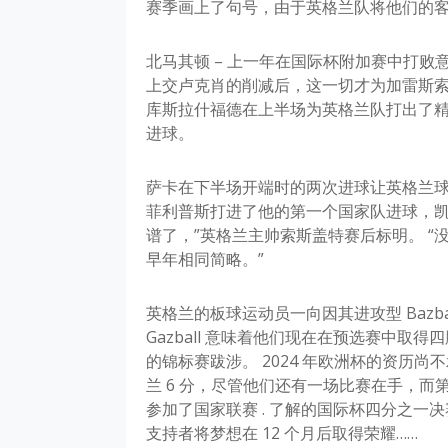
赛季画上了句号，由于英格兰队将他们的
北马其顿 – 上一年在国际杯附加赛中打败
上交卢克肖的削减后，这一切才为加雷斯索
库斯拉什福德在上半场为英格兰队打出了
进球。
萨卡在下半场开端时的两次进球让英格兰
菲利普斯打进了他的第一个国家队进球，凯
谱了，”英格兰主帅索斯盖特赛后标明。 
早年相同简略。”
英格兰的板球运动员一向因其进攻型 Bazba
Gazball 意味着他们现在在预选赛中取得
的锦标赛跋涉。 2024 年欧洲杯的资历
兰 6 分，尽管他们还有一场比赛在手，
参加了国家联赛 . 了解的国际杯四分之
支持者将梦想在 12 个月后取得荣耀……