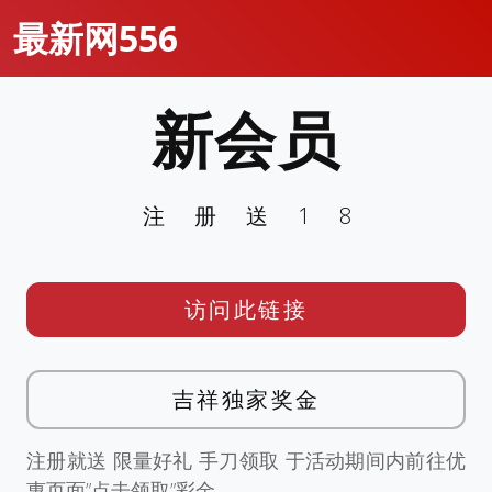
最新网556
新会员
注册送18
访问此链接
吉祥独家奖金
注册就送 限量好礼 手刀领取 于活动期间内前往优
惠页面”点击领取”彩金。