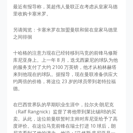
最近有报导称，英超伟人曼联正在考虑从皇家马德
里收购卡塞米罗。
另请阅览：卡塞米罗在加盟曼联和留在皇家马德里
之间徘徊
十哈格的注意力现在已经转移到马竞的前锋马修斯
库尼亚身上。上一年 8 月，迭戈西蒙尼的球队为他
的服务支付了大约 2100 万英镑，他才从柏林赫塔
来到他现在的球队。据报导，现在曼联准备供应大
约两倍的价格，将这位 23 岁的球员带到老特拉福
德。
在巴西世界队的早期职业生涯中，拉尔夫·朗尼克
（Ralf Rangnick）监督了将他带到莱比锡RB的买
卖。从此，这位前曼联暂时主帅对库尼亚给予了高
度评价。在这位马竞前锋在瑞士打进 10 球后，朗