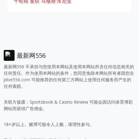
十哈格
曼联
马修斯·库尼亚
最新网556
最新网556 不承担与您使用本网站及使用本网站所含任何信息相关的
任何责任。作为使用本网站的条件，您同意免除本网站所有者因您在
plive556.com
可能推荐的任何第三方网站上使用任何服务而产生的
任何索赔。
关联方披露：Sportsbook & Casino Review 可能会因访问体育博彩
网站而获得广告佣金。
18+岁以上。赌博可能令人上瘾，请理性参与。