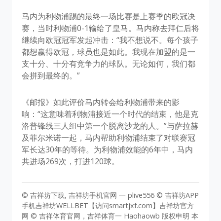
马内为利物浦踢的最终一场比赛是上赛季的欧冠决
赛，当时利物浦0-1输给了皇马。马内称去拜仁后将
继续向欧冠冠军发起冲击：“我不想说不。每个孩子
都想赢得欧冠，球员也是如此。我现在加盟的是一
支十分、十分有竞争力的球队。无论如何，我们都
会拼到最终的。”
《邮报》如此评价马内转会给利物浦带来的影
响：“这意味着利物浦接近一个时代的结束，他是克
洛普锋线三人组中第一个脱离沙龙的人。”与萨拉赫
及菲尔米诺一起，马内帮助利物浦结束了对联赛冠
军长达30年的等待。为利物浦效能的6年中，马内
共进场269次，打进120球。
© 吉祥坊下载, 吉祥坊手机官网 一 plive556 © 吉祥坊APP
手机吉祥坊WELLBET【访问smartjxf.com】吉祥坊官方
网 © 吉祥体育官网，吉祥体育一 Haohaowb 版权申明 本