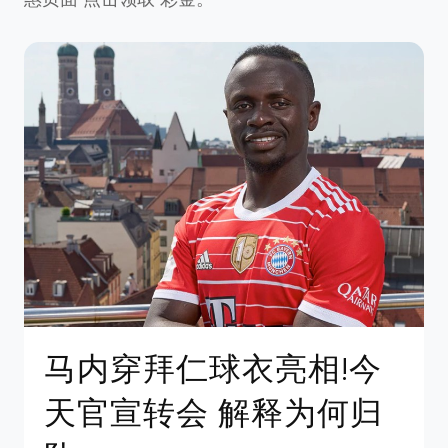
马内穿拜仁球衣亮相!今
天官宣转会 解释为何归