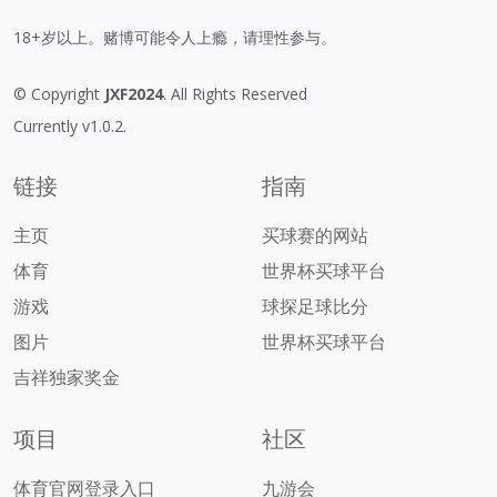
18+岁以上。赌博可能令人上瘾，请理性参与。
© Copyright
JXF2024
. All Rights Reserved
Currently v1.0.2.
链接
指南
主页
买球赛的网站
体育
世界杯买球平台
游戏
球探足球比分
图片
世界杯买球平台
吉祥独家奖金
项目
社区
体育官网登录入口
九游会