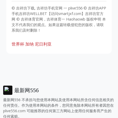
© 吉祥坊下载, 吉祥坊手机官网 一 plive556 © 吉祥坊APP
手机吉祥坊WELLBET【访问smartjxf.com】吉祥坊官方
网 © 吉祥体育官网，吉祥体育一 Haohaowb 版权申明 本
文不代表我们的观点。如果这篇转载侵犯您的版权，请联
系我们及时删除！
世界杯
加纳
尼日利亚
最新网556
最新网556 不承担与您使用本网站及使用本网站所含任何信息相关的
任何责任。作为使用本网站的条件，您同意免除本网站所有者因您在
plive556.com
可能推荐的任何第三方网站上使用任何服务而产生的
任何索赔。