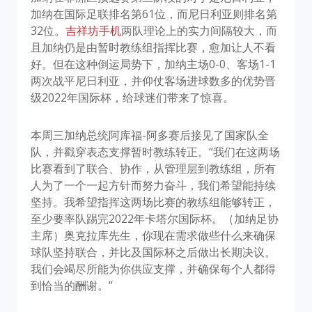
加纳在国际足联排名第61位，而尼日利亚则排名第
32位。
吉祥坊手机
两队理论上的实力间隔较大，而
且加纳仍是由暂时教练组指挥比赛，愈加让人不看
好。但在这种倒运局势下，加纳主场0-0、客场1-1
两次战平尼日利亚，并仰仗客场进球数多的优势晋
级2022年国际杯，给球迷们带来了惊喜。
本周三加纳总统阿库福-阿多赛后接见了国家队全
队，并戳穿表态支撑暂时教练转正。“我们在这两场
比赛看到了联合、协作，从管理层到教练组，所有
人为了一个一起方针而努力奋斗，我们希望能持续
坚持。我希望指挥这两场比赛的教练组能够转正，
至少要率队踢完2022年卡塔尔国际杯。（加纳足协
主席）奥克拉库先生，你现在需求做些什么来确保
球队坚持联合，并比及国际杯之后做出长期决议。
我们会竭尽所能为你供应支撑，并确保每个人都得
到恰当的酬谢。”