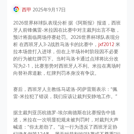
西甲
2025年9月17日
2026世界杯球队表现分析 据《阿斯报》报道，西班
牙人前锋佩雷-米拉因在比赛中对主裁判出言不敬，
预计将面临两场停赛处罚。2026世界杯球队表现分
析 在西班牙人3-2战胜马洛卡的比赛中，
jxf2012
米
拉本场曾打入进球，但在上半场补时阶段因不必要
的行为被红牌罚下。当时马洛卡通过点球将比分改
写为2-1，比赛形势对西班牙人不利。米拉在离场时
向替补席道歉，红牌判罚本身没有争议。
赛后，西班牙人主教练马诺洛-冈萨雷斯表示：“佩
雷-米拉犯了错误，我们应该让裁判安静地工作。”
据主裁判亚历杭德罗-埃尔南德斯在比赛报告中描
述，米拉在一次明显犯规未被判罚时，对裁判大声
喊道：“你太差劲了。”这一行为违反了西班牙足协
纪律条例第124条，属于对裁判的“轻蔑或不尊重”行