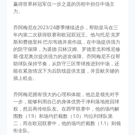
赢得世界杯冠军仅一步之遥的历程中担任中场主
力。
乔阿梅尼在2023/24赛季继续进步，帮助皇马在三
年内第二次获得联赛和欧冠双冠王。他与托尼·克罗
斯和费德里科·巴尔韦德并肩作战，在中场提供强力
的防守保障，为裘德·贝林汉姆、罗德里戈和维尼修
斯·儒尼奥尔提供强力的进攻保障。乔阿梅尼不仅帮
助球队保持节奏，从防守三区带球推进到中场，还
能在紧急情况下为后防线提供支援，并贡献关键的
插上机会。
乔阿梅尼拥有强大的心理和体能，他总是领先对手
一步，能够利用自己的身体优势干净利落地抢回球
权，然后再传给队友。在西甲联赛中，他的场均解
围数（1.9）和场均拦截数（1.0）均位列球队第
二，而在欧冠联赛中，他的场均拦截数（1.1）则领
衔全队。