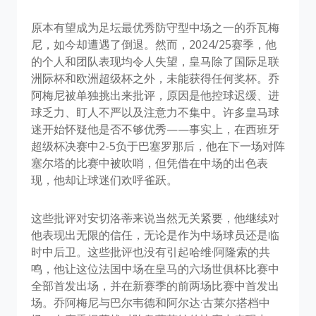
原本有望成为足坛最优秀防守型中场之一的乔瓦梅
尼，如今却遭遇了倒退。然而，2024/25赛季，他
的个人和团队表现均令人失望，皇马除了国际足联
洲际杯和欧洲超级杯之外，未能获得任何奖杯。乔
阿梅尼被单独挑出来批评，原因是他控球迟缓、进
球乏力、盯人不严以及注意力不集中。许多皇马球
迷开始怀疑他是否不够优秀——事实上，在西班牙
超级杯决赛中2-5负于巴塞罗那后，他在下一场对阵
塞尔塔的比赛中被吹哨，但凭借在中场的出色表
现，他却让球迷们欢呼雀跃。
这些批评对安切洛蒂来说当然无关紧要，他继续对
他表现出无限的信任，无论是作为中场球员还是临
时中后卫。这些批评也没有引起哈维·阿隆索的共
鸣，他让这位法国中场在皇马的六场世俱杯比赛中
全部首发出场，并在新赛季的前两场比赛中首发出
场。乔阿梅尼与巴尔韦德和阿尔达·古莱尔搭档中