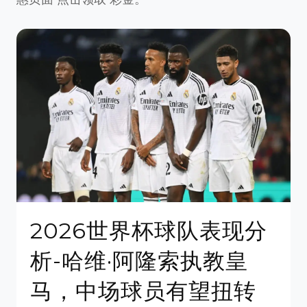
2026世界杯球队表现分
析-哈维·阿隆索执教皇
马，中场球员有望扭转