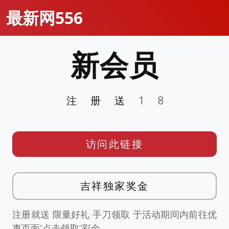
最新网556
新会员
注册送18
访问此链接
吉祥独家奖金
注册就送 限量好礼 手刀领取 于活动期间内前往优
惠页面”点击领取”彩金。