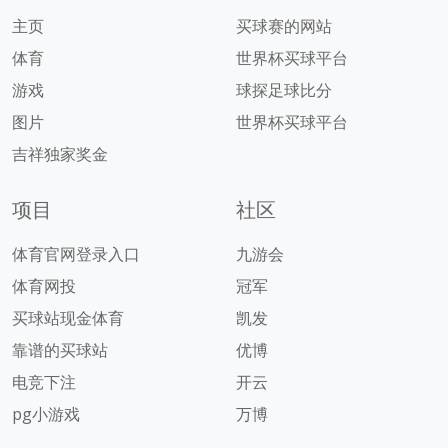
主页
买球赛的网站
体育
世界杯买球平台
游戏
球探足球比分
图片
世界杯买球平台
吉祥独家奖金
项目
社区
体育官网登录入口
九游会
体育网投
冠军
买球站现金体育
凯发
靠谱的买球站
优博
电竞下注
开云
pg小游戏
万博