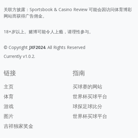
关联方披露：Sportsbook & Casino Review 可能会因访问体育博彩
网站而获得广告佣金。
18+岁以上。赌博可能令人上瘾，请理性参与。
© Copyright
JXF2024
. All Rights Reserved
Currently v1.0.2.
链接
指南
主页
买球赛的网站
体育
世界杯买球平台
游戏
球探足球比分
图片
世界杯买球平台
吉祥独家奖金