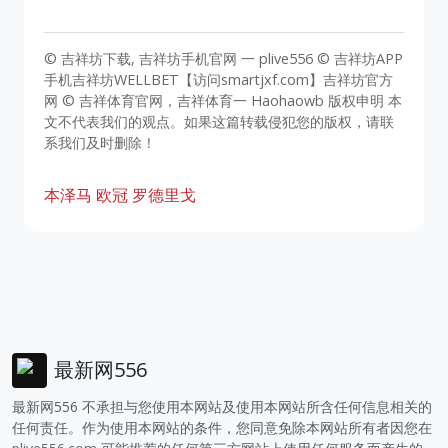
© 吉祥坊下载, 吉祥坊手机官网 一 plive556 © 吉祥坊APP
手机吉祥坊WELLBET【访问smartjxf.com】吉祥坊官方
网 © 吉祥体育官网，吉祥体育一 Haohaowb 版权申明 本
文不代表我们的观点。如果这篇转载侵犯您的版权，请联
系我们及时删除！
本泽马
欧冠
罗德里戈
最新网556
最新网556 不承担与您使用本网站及使用本网站所含任何信息相关的
任何责任。作为使用本网站的条件，您同意免除本网站所有者因您在